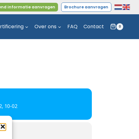
jvend informatie aanvragen
Brochure aanvragen
rtificering
Over ons
FAQ
Contact
0
, 10-02