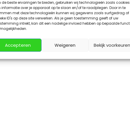
de beste ervaringen te bieden, gebruiken wij technologieën zoals cookies
ijeenkomst
informatie over je apparaat op te slaan en/of te raadplegen. Door in te
emmen met deze technologieën kunnen wij gegevens zoals surfgedrag of
eke ID's op deze site verwerken. Als je geen toestemming geeft of uw
stemming intrekt, kan dit een nadelige invloed hebben op bepaalde funct
 mogelijkheden.
Accepteren
Weigeren
Bekijk voorkeure