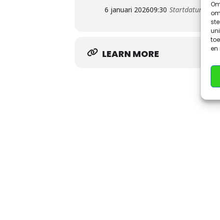
Om 
6 januari 2026
09:30
Startdatum 1e b
om 
st
uni
toe
en
LEARN MORE