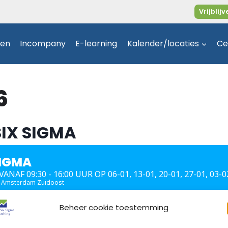
Vrijbli
gen
Incompany
E-learning
Kalender/locaties
Ce
6
SIX SIGMA
SIGMA
F 09:30 - 16:00 UUR OP 06-01, 13-01, 20-01, 27-01, 03-02
A Amsterdam Zuidoost
Beheer cookie toestemming