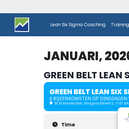
Doorgaan
naar
inhoud
Lean Six Sigma Coaching
Trainin
JANUARI, 202
GREEN BELT LEAN 
GREEN BELT LEAN SIX 
6 BIJEENKOMSTEN OP DINSDAGEN VANA
BCN Amsterdam
, Hoogoorddreef 5, 1101 B
Time