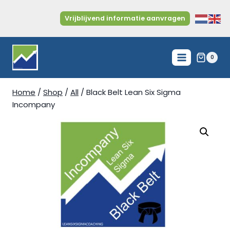
Doorgaan
naar
Vrijblijvend informatie aanvragen
inhoud
0
Home
/
Shop
/
All
/
Black Belt Lean Six Sigma
Incompany