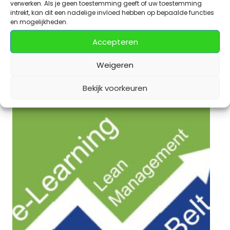
verwerken. Als je geen toestemming geeft of uw toestemming
intrekt, kan dit een nadelige invloed hebben op bepaalde functies
Yellow Belt Lean Management Training
en mogelijkheden.
€
1650,00
excl. BTW
Accepteren
Weigeren
Toevoegen aan winkelwagen
Bekijk voorkeuren