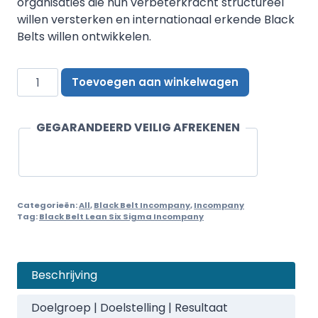
organisaties die hun verbeterkracht structureel
willen versterken en internationaal erkende Black
Belts willen ontwikkelen.
Black
Toevoegen aan winkelwagen
Belt
Lean
Six
GEGARANDEERD VEILIG AFREKENEN
Sigma
Incompany
aantal
Categorieën:
All
,
Black Belt Incompany
,
Incompany
Tag:
Black Belt Lean Six Sigma Incompany
Beschrijving
Doelgroep | Doelstelling | Resultaat