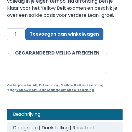
volledig in je eigen tempo. Na afronding ben je
klaar voor het Yellow Belt examen en beschik je
over een solide basis voor verdere Lean-groei.
Yellow
Toevoegen aan winkelwagen
Belt
Lean
Management
GEGARANDEERD VEILIG AFREKENEN
e-
learning
aantal
Categorieën:
All
,
E-Learning
,
Yellow Belt e-Learning
Tag:
Yellow Belt Lean Management e-learning
Beschrijving
Doelgroep | Doelstelling | Resultaat