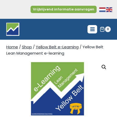
Doorgaan
naar
Vrijblijvend informatie aanvragen
inhoud
0
Home
/
Shop
/
Yellow Belt e-Learning
/
Yellow Belt
Lean Management e-learning