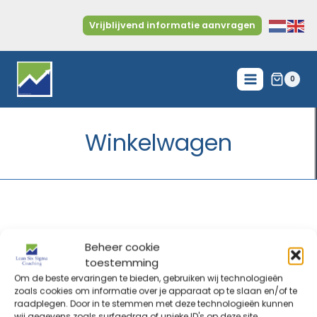
Doorgaan
naar
Vrijblijvend informatie aanvragen
inhoud
0
Winkelwagen
Beheer cookie
toestemming
Om de beste ervaringen te bieden, gebruiken wij technologieën
zoals cookies om informatie over je apparaat op te slaan en/of te
raadplegen. Door in te stemmen met deze technologieën kunnen
wij gegevens zoals surfgedrag of unieke ID's op deze site